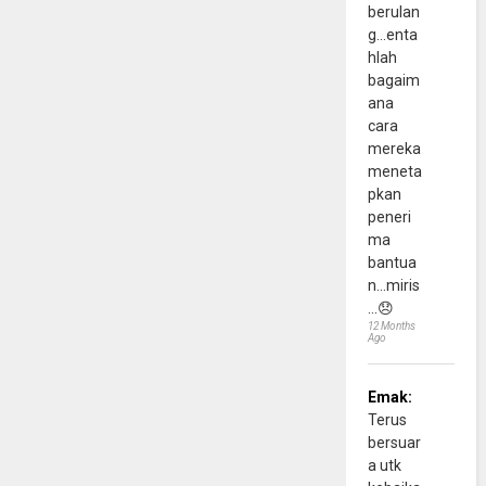
berulan
g...enta
hlah
bagaim
ana
cara
mereka
meneta
pkan
peneri
ma
bantua
n...miris
...😞
12 Months
Ago
Emak:
Terus
bersuar
a utk