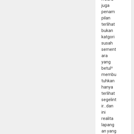
juga
penam
pilan
terlihat
bukan
katgori
susah
sement
ara
yang
betul²
membu
tuhkan
hanya
terlihat
segelint
ir...dan
ini
realita
lapang
an yang