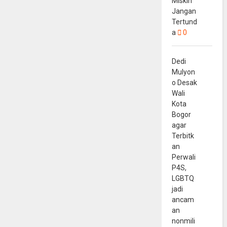
Miskin
Jangan
Tertund
a
0
Dedi
Mulyon
o Desak
Wali
Kota
Bogor
agar
Terbitk
an
Perwali
P4S,
LGBTQ
jadi
ancam
an
nonmili