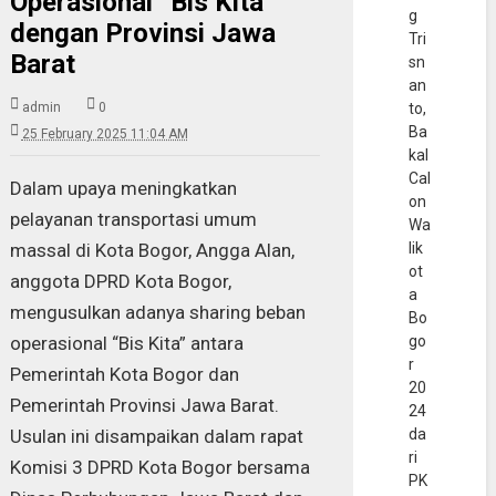
Operasional “Bis Kita”
g
dengan Provinsi Jawa
Tri
Barat
sn
an
admin
0
to,
Ba
25 February 2025 11:04 AM
kal
Cal
Dalam upaya meningkatkan
on
pelayanan transportasi umum
Wa
massal di Kota Bogor, Angga Alan,
lik
ot
anggota DPRD Kota Bogor,
a
mengusulkan adanya sharing beban
Bo
operasional “Bis Kita” antara
go
r
Pemerintah Kota Bogor dan
20
Pemerintah Provinsi Jawa Barat.
24
Usulan ini disampaikan dalam rapat
da
ri
Komisi 3 DPRD Kota Bogor bersama
PK