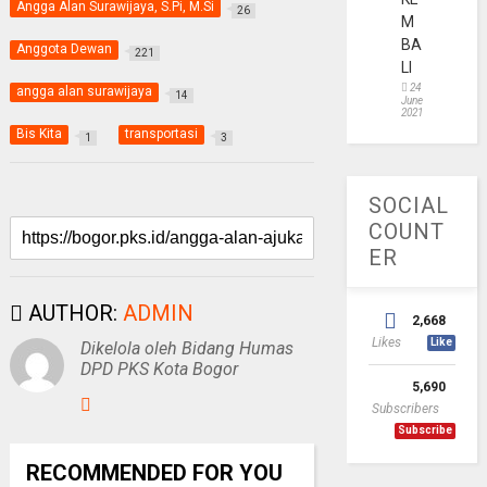
Angga Alan Surawijaya, S.Pi, M.Si
26
M
BA
Anggota Dewan
221
LI
24
angga alan surawijaya
14
June
2021
Bis Kita
transportasi
1
3
SOCIAL
COUNT
ER
AUTHOR:
ADMIN
2,668
Likes
Like
Dikelola oleh Bidang Humas
DPD PKS Kota Bogor
5,690
Subscribers
Subscribe
RECOMMENDED FOR YOU