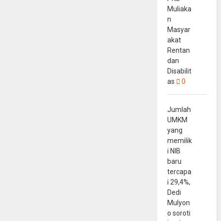
Muliaka
n
Masyar
akat
Rentan
dan
Disabilit
as
0
Jumlah
UMKM
yang
memilik
i NIB
baru
tercapa
i 29,4%,
Dedi
Mulyon
o soroti