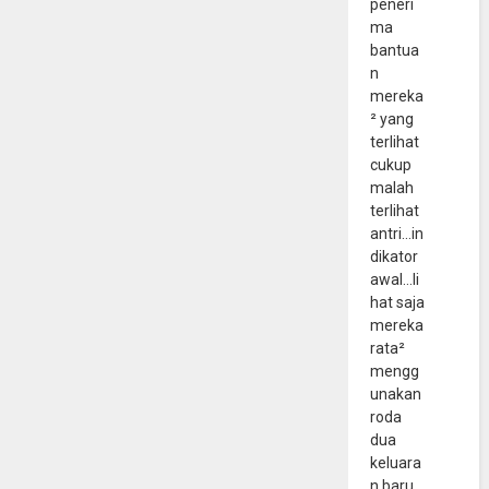
peneri
ma
bantua
n
mereka
² yang
terlihat
cukup
malah
terlihat
antri...in
dikator
awal...li
hat saja
mereka
rata²
mengg
unakan
roda
dua
keluara
n baru