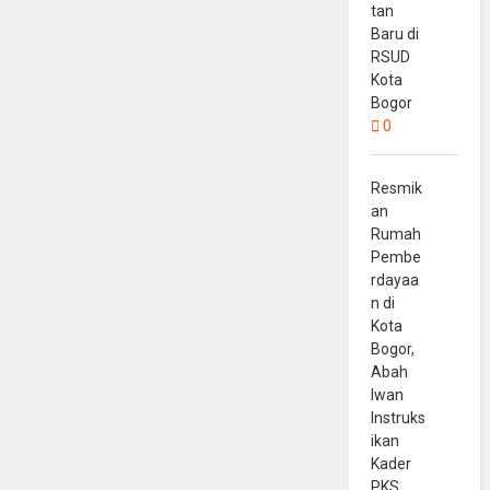
tan
Baru di
RSUD
Kota
Bogor
0
Resmik
an
Rumah
Pembe
rdayaa
n di
Kota
Bogor,
Abah
Iwan
Instruks
ikan
Kader
PKS