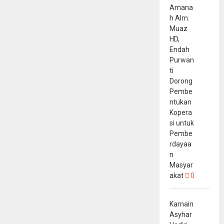
Amana
h Alm.
Muaz
HD,
Endah
Purwan
ti
Dorong
Pembe
ntukan
Kopera
si untuk
Pembe
rdayaa
n
Masyar
akat
0
Karnain
Asyhar