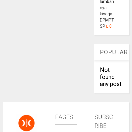
lamban
nya
kinerja
DPMPT
SP
0
POPULAR
Not
found
any post
PAGES
SUBSC
RIBE