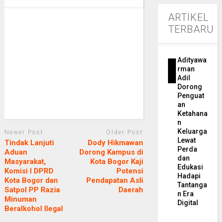
ARTIKEL
TERBARU
Adityawa
rman
Adil
Dorong
Penguat
an
Ketahana
n
Keluarga
Newer Post
Older Post
Lewat
Tindak Lanjuti
Dody Hikmawan
Perda
Aduan
Dorong Kampus di
dan
Masyarakat,
Kota Bogor Kaji
Edukasi
Komisi I DPRD
Potensi
Hadapi
Kota Bogor dan
Pendapatan Asli
Tantanga
Satpol PP Razia
Daerah
n Era
Minuman
Digital
Beralkohol Ilegal