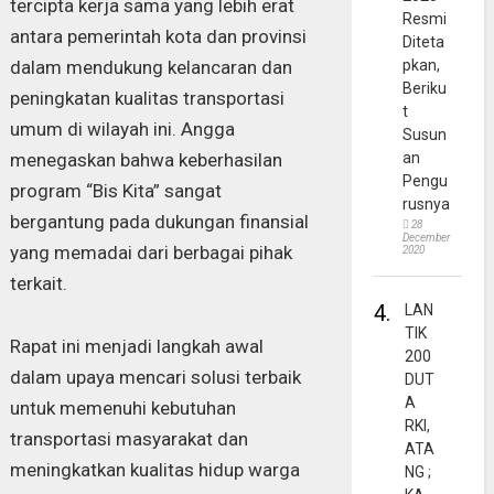
tercipta kerja sama yang lebih erat
Resmi
antara pemerintah kota dan provinsi
Diteta
dalam mendukung kelancaran dan
pkan,
Beriku
peningkatan kualitas transportasi
t
umum di wilayah ini. Angga
Susun
menegaskan bahwa keberhasilan
an
Pengu
program “Bis Kita” sangat
rusnya
bergantung pada dukungan finansial
28
December
yang memadai dari berbagai pihak
2020
terkait.
4.
LAN
TIK
Rapat ini menjadi langkah awal
200
dalam upaya mencari solusi terbaik
DUT
A
untuk memenuhi kebutuhan
RKI,
transportasi masyarakat dan
ATA
meningkatkan kualitas hidup warga
NG ;