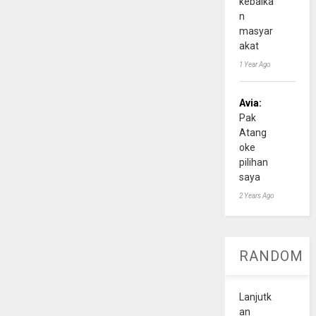
kebaika
n
masyar
akat
1 Year Ago
Avia:
Pak
Atang
oke
pilihan
saya
2 Years Ago
RANDOM
Lanjutk
an