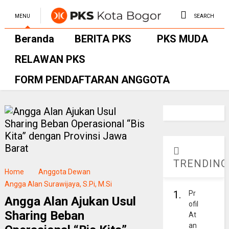
MENU
SEARCH
Beranda
BERITA PKS
PKS MUDA
RELAWAN PKS
FORM PENDAFTARAN ANGGOTA
TRENDING
Home
Anggota Dewan
Angga Alan Surawijaya, S.Pi, M.Si
1.
Pr
Angga Alan Ajukan Usul
ofil
Sharing Beban
At
an