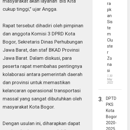
masyarakat akan layanan ‘Bis Kita’
ra
cukup tinggi,” ujar Angga.
pk
an
Sis
Rapat tersebut dihadiri oleh pimpinan
te
dan anggota Komisi 3 DPRD Kota
m
Clu
Bogor, Sekretaris Dinas Perhubungan
ste
Jawa Barat, dan staf BKAD Provinsi
r
Jawa Barat. Dalam diskusi, para
Zo
na
peserta rapat membahas pentingnya
si
kolaborasi antara pemerintah daerah
30
May
dan provinsi untuk memastikan
2022
kelancaran operasional transportasi
massal yang sangat dibutuhkan oleh
3.
DPTD
PKS
masyarakat Kota Bogor.
Kota
Bogor
Dengan usulan ini, diharapkan dapat
2020-
2025