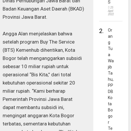
Dinas Perhubungan Jawa Barat dan
S
Badan Keuangan Aset Daerah (BKAD)
25
April
2022
Provinsi Jawa Barat.
2.
Or
Angga Alan menjelaskan bahwa
an
setelah program Buy The Service
g
Tu
(BTS) Kemenhub dihentikan, Kota
a
Bogor telah menganggarkan subsidi
Wa
sebesar 10 miliar rupiah untuk
jib
Ta
operasional “Bis Kita,” dari total
hu,
kebutuhan operasional sekitar 20
PP
miliar rupiah. “Kami berharap
DB
Ko
Pemerintah Provinsi Jawa Barat
ta
dapat membantu subsidi ini,
Bo
mengingat anggaran Kota Bogor
go
r
terbatas, sementara kebutuhan
Te