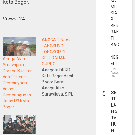
KA
Kota Bogor.
MI
SIA
Views: 24
P
BER
BAK
TI
ANGGA TINJAU
BAG
LANGSUNG
I
LONGSOR DI
NEG
KELURAHAN
Angga Alan
ERI
CURUG
Surawijaya
23
Anggota DPRD
Dorong Kualitas
August
Kota Bogor dapil
2021
dan Efisiensi
Bogor Barat
Pembiayaan
Angga Alan
dalam
5.
SE
Surawijaya, S.Pi,
Pembangunan
TE
M.Si bersama
Jalan R3 Kota
LA
Dinas Perumkin
Bogor
H 5
dan BPBD Kota
TA
Bogor
HU
melaksanakan
tinjauan
N