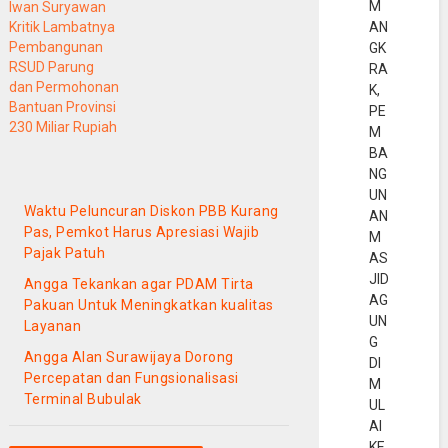
langsung ke
M
Iwan Suryawan
lokasi longsor di
AN
Kritik Lambatnya
RW.14 Kelurahan
Pembangunan
GK
Curug
RSUD Parung
RA
Kecamatan
dan Permohonan
K,
Bogor Barat,
Bantuan Provinsi
PE
Ahad
230 Miliar Rupiah
M
(10/5/2021).
BA
Angga berharap
NG
pemerintah Kota
UN
Bogor bisa
Waktu Peluncuran Diskon PBB Kurang
AN
segera
Pas, Pemkot Harus Apresiasi Wajib
M
merespon cepat
Pajak Patuh
AS
bencana longsor
JID
Angga Tekankan agar PDAM Tirta
ini. “Kita berharap
AG
semua pihak…
Pakuan Untuk Meningkatkan kualitas
UN
Layanan
G
Angga Alan Surawijaya Dorong
DI
Percepatan dan Fungsionalisasi
M
Terminal Bubulak
UL
AI
KE