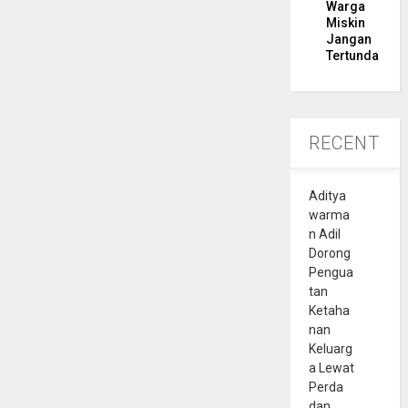
Warga
Miskin
Jangan
Tertunda
RECENT
Aditya
warma
n Adil
Dorong
Pengua
tan
Ketaha
nan
Keluarg
a Lewat
Perda
dan