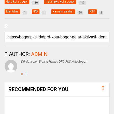
dprd kota bogor
fraksi pks kota bogor
180
147
Identitas
IKD
karnain asyhar
KTP
1
1
58
2
AUTHOR:
ADMIN
Dikelola oleh Bidang Humas DPD PKS Kota Bogor
RECOMMENDED FOR YOU