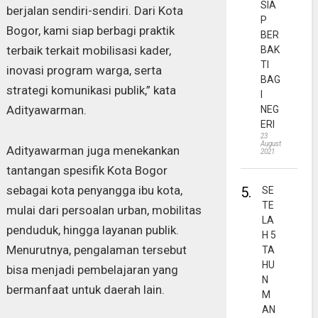
SIA
berjalan sendiri-sendiri. Dari Kota
P
Bogor, kami siap berbagi praktik
BER
terbaik terkait mobilisasi kader,
BAK
TI
inovasi program warga, serta
BAG
strategi komunikasi publik,” kata
I
Adityawarman.
NEG
ERI
23
August
Adityawarman juga menekankan
2021
tantangan spesifik Kota Bogor
sebagai kota penyangga ibu kota,
5.
SE
TE
mulai dari persoalan urban, mobilitas
LA
penduduk, hingga layanan publik.
H 5
Menurutnya, pengalaman tersebut
TA
HU
bisa menjadi pembelajaran yang
N
bermanfaat untuk daerah lain.
M
AN