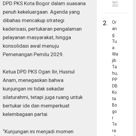
DPD PKS Kota Bogor dalam suasana
April
2022
penuh kekeluargaan. Agenda yang
dibahas mencakup strategi
2.
Or
kaderisasi, pertukaran pengalaman
an
g
pelayanan masyarakat, hingga
Tu
konsolidasi awal menuju
a
Pemenangan Pemilu 2029.
Wa
jib
Ta
Ketua DPD PKS Ogan Ilir, Husnul
hu,
Anam, menegaskan bahwa
PP
DB
kunjungan ini tidak sekadar
Ko
silaturahmi, tetapi juga ruang untuk
ta
bertukar ide dan memperkuat
Bo
go
kelembagaan partai.
r
Te
ra
“Kunjungan ini menjadi momen