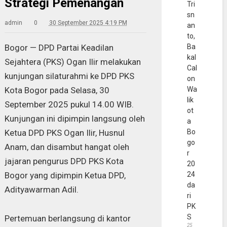
Strategi Pemenangan
Tri
sn
admin
0
30 September 2025 4:19 PM
an
to,
Bogor — DPD Partai Keadilan
Ba
kal
Sejahtera (PKS) Ogan Ilir melakukan
Cal
kunjungan silaturahmi ke DPD PKS
on
Kota Bogor pada Selasa, 30
Wa
lik
September 2025 pukul 14.00 WIB.
ot
Kunjungan ini dipimpin langsung oleh
a
Ketua DPD PKS Ogan Ilir, Husnul
Bo
go
Anam, dan disambut hangat oleh
r
jajaran pengurus DPD PKS Kota
20
Bogor yang dipimpin Ketua DPD,
24
da
Adityawarman Adil.
ri
PK
S
Pertemuan berlangsung di kantor
25