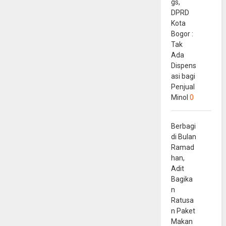
gs,
DPRD
Kota
Bogor :
Tak
Ada
Dispens
asi bagi
Penjual
Minol
0
Berbagi
di Bulan
Ramad
han,
Adit
Bagika
n
Ratusa
n Paket
Makan