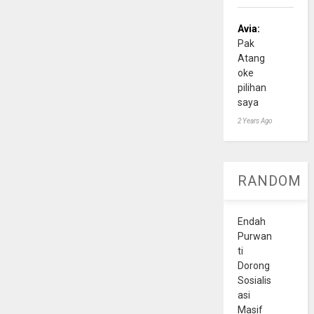
Avia:
Pak
Atang
oke
pilihan
saya
2 Years Ago
RANDOM
Endah
Purwan
ti
Dorong
Sosialis
asi
Masif