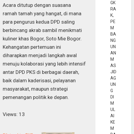
GK
Acara ditutup dengan suasana
RA
ramah tamah yang hangat, di mana
K,
para pengurus kedua DPD saling
PE
M
berbincang akrab sambil menikmati
BA
kuliner khas Bogor, Soto Mie Bogor.
NG
Kehangatan pertemuan ini
UN
AN
diharapkan menjadi langkah awal
M
menuju kolaborasi yang lebih intensif
AS
antar DPD PKS di berbagai daerah,
JID
AG
baik dalam kaderisasi, pelayanan
UN
masyarakat, maupun strategi
G
pemenangan politik ke depan.
DI
M
UL
Views: 13
AI
KE
M