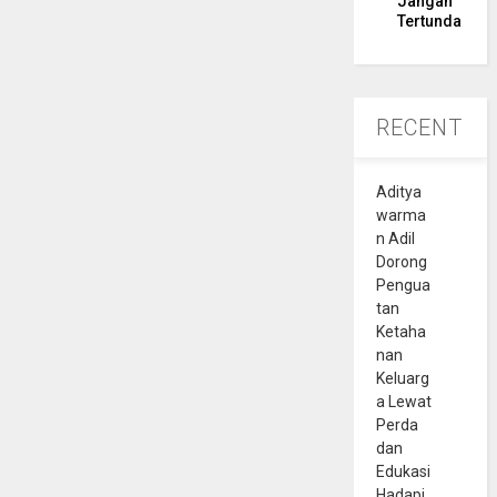
Jangan
Tertunda
RECENT
Aditya
warma
n Adil
Dorong
Pengua
tan
Ketaha
nan
Keluarg
a Lewat
Perda
dan
Edukasi
Hadapi