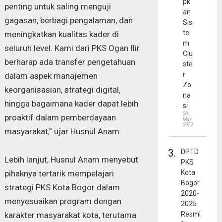
pk
penting untuk saling menguji
an
gagasan, berbagi pengalaman, dan
Sis
te
meningkatkan kualitas kader di
m
seluruh level. Kami dari PKS Ogan Ilir
Clu
berharap ada transfer pengetahuan
ste
r
dalam aspek manajemen
Zo
keorganisasian, strategi digital,
na
hingga bagaimana kader dapat lebih
si
30
proaktif dalam pemberdayaan
May
2022
masyarakat,” ujar Husnul Anam.
3.
DPTD
Lebih lanjut, Husnul Anam menyebut
PKS
pihaknya tertarik mempelajari
Kota
Bogor
strategi PKS Kota Bogor dalam
2020-
menyesuaikan program dengan
2025
karakter masyarakat kota, terutama
Resmi