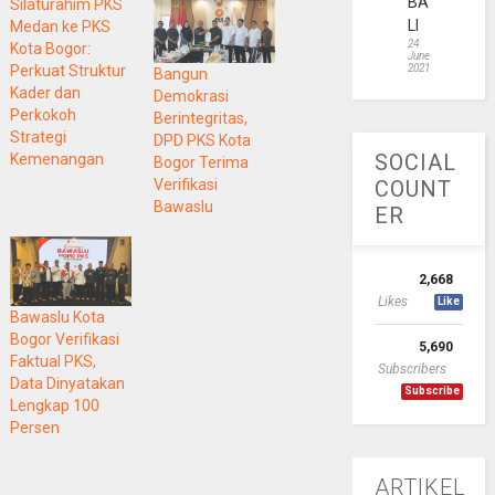
BA
Silaturahim PKS
LI
Medan ke PKS
24
Kota Bogor:
June
Perkuat Struktur
2021
Bangun
Kader dan
Demokrasi
Perkokoh
Berintegritas,
Strategi
DPD PKS Kota
SOCIAL
Kemenangan
Bogor Terima
Verifikasi
COUNT
Bawaslu
ER
2,668
Likes
Like
Bawaslu Kota
Bogor Verifikasi
5,690
Faktual PKS,
Subscribers
Data Dinyatakan
Subscribe
Lengkap 100
Persen
ARTIKEL