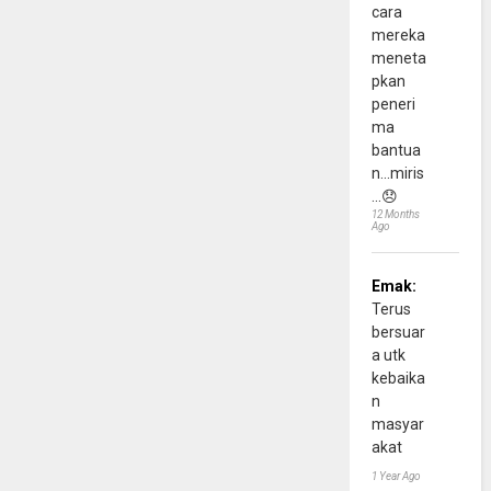
cara
mereka
meneta
pkan
peneri
ma
bantua
n...miris
...😞
12 Months
Ago
Emak:
Terus
bersuar
a utk
kebaika
n
masyar
akat
1 Year Ago