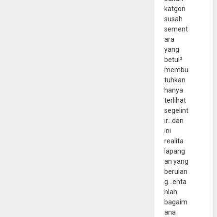
katgori
susah
sement
ara
yang
betul²
membu
tuhkan
hanya
terlihat
segelint
ir...dan
ini
realita
lapang
an yang
berulan
g...enta
hlah
bagaim
ana