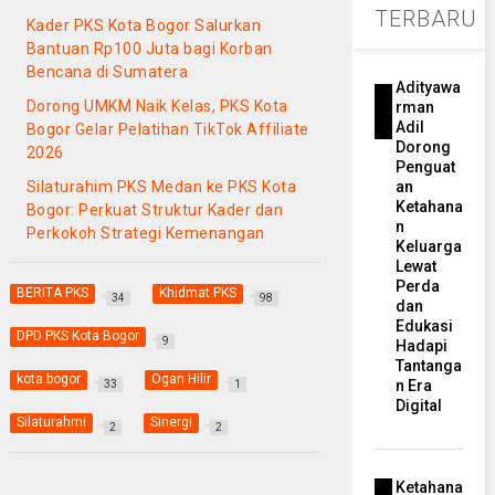
TERBARU
Kader PKS Kota Bogor Salurkan
Bantuan Rp100 Juta bagi Korban
Bencana di Sumatera
Adityawa
Dorong UMKM Naik Kelas, PKS Kota
rman
Adil
Bogor Gelar Pelatihan TikTok Affiliate
Dorong
2026
Penguat
Silaturahim PKS Medan ke PKS Kota
an
Ketahana
Bogor: Perkuat Struktur Kader dan
n
Perkokoh Strategi Kemenangan
Keluarga
Lewat
Perda
BERITA PKS
Khidmat PKS
34
98
dan
Edukasi
DPD PKS Kota Bogor
9
Hadapi
Tantanga
kota bogor
Ogan Hilir
n Era
33
1
Digital
Silaturahmi
Sinergi
2
2
Ketahana