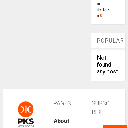
an
Berbuk
a
0
POPULAR
Not
found
any post
PAGES
SUBSC
RIBE
About