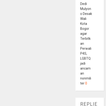
Dedi
Mulyon
o Desak
Wali
Kota
Bogor
agar
Terbitk
an
Perwali
P4S,
LGBTQ
jadi
ancam
an
nonmili
ter
0
REPLIE