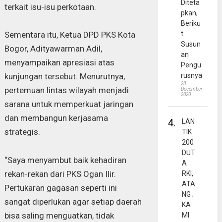
Diteta
terkait isu-isu perkotaan.
pkan,
Beriku
t
Sementara itu, Ketua DPD PKS Kota
Susun
Bogor, Adityawarman Adil,
an
menyampaikan apresiasi atas
Pengu
rusnya
kunjungan tersebut. Menurutnya,
28
pertemuan lintas wilayah menjadi
December
2020
sarana untuk memperkuat jaringan
dan membangun kerjasama
4.
LAN
strategis.
TIK
200
DUT
“Saya menyambut baik kehadiran
A
rekan-rekan dari PKS Ogan Ilir.
RKI,
ATA
Pertukaran gagasan seperti ini
NG ;
sangat diperlukan agar setiap daerah
KA
bisa saling menguatkan, tidak
MI