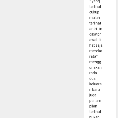
² yang
terlihat
cukup
malah
terlihat
antri...in
dikator
awal...li
hat saja
mereka
rata²
mengg
unakan
roda
dua
keluara
n baru
juga
penam
pilan
terlihat
bukan