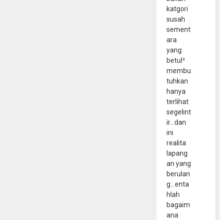
katgori
susah
sement
ara
yang
betul²
membu
tuhkan
hanya
terlihat
segelint
ir...dan
ini
realita
lapang
an yang
berulan
g...enta
hlah
bagaim
ana