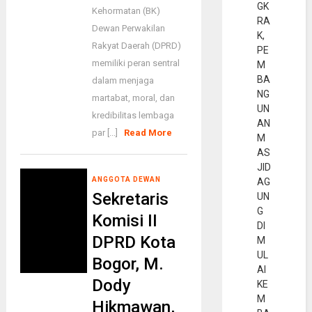
GK
Kehormatan (BK)
RA
Dewan Perwakilan
K,
Rakyat Daerah (DPRD)
PE
memiliki peran sentral
M
BA
dalam menjaga
NG
martabat, moral, dan
UN
kredibilitas lembaga
AN
par [...]
Read More
M
AS
JID
ANGGOTA DEWAN
AG
Sekretaris
UN
G
Komisi II
DI
DPRD Kota
M
UL
Bogor, M.
AI
Dody
KE
M
Hikmawan,