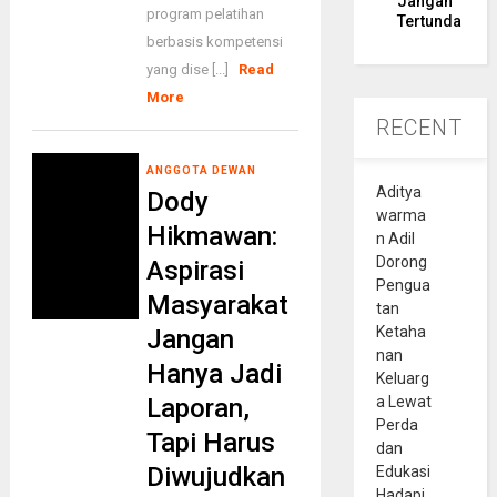
Jangan
program pelatihan
Tertunda
berbasis kompetensi
yang dise [...]
Read
More
RECENT
ANGGOTA DEWAN
Aditya
Dody
warma
Hikmawan:
n Adil
Dorong
Aspirasi
Pengua
Masyarakat
tan
Ketaha
Jangan
nan
Hanya Jadi
Keluarg
Laporan,
a Lewat
Perda
Tapi Harus
dan
Diwujudkan
Edukasi
Hadapi