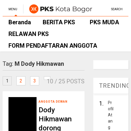
MENU
SEARCH
Beranda
BERITA PKS
PKS MUDA
RELAWAN PKS
FORM PENDAFTARAN ANGGOTA
Tag:
M Dody Hikmawan
10
/ 25 POSTS
1
2
3
TRENDING
ANGGOTA DEWAN
1.
Pr
Dody
ofil
At
Hikmawan
an
dorong
g