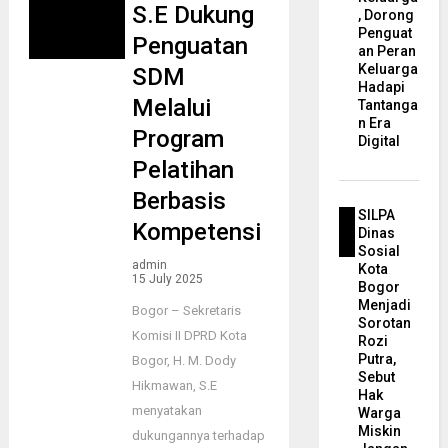
S.E Dukung
, Dorong
Penguat
Penguatan
an Peran
Keluarga
SDM
Hadapi
Melalui
Tantanga
n Era
Program
Digital
Pelatihan
Berbasis
SILPA
Kompetensi
Dinas
Sosial
admin
Kota
15 July 2025
Bogor
Menjadi
Bogor – Sekretaris
Sorotan
Komisi II DPRD Kota
Rozi
Putra,
Bogor, H. M. Dody
Sebut
Hikmawan, S.E
Hak
menyatakan
Warga
Miskin
dukungannya terhadap