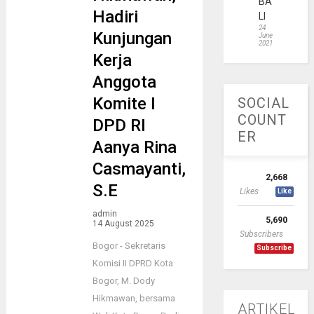
BA
Hadiri
LI
24
Kunjungan
June
2021
Kerja
Anggota
Komite I
SOCIAL
COUNT
DPD RI
ER
Aanya Rina
Casmayanti,
2,668
S.E
Likes
Like
admin
5,690
14 August 2025
Subscribers
Bogor - Sekretaris
Subscribe
Komisi II DPRD Kota
Bogor, M. Dody
Hikmawan, bersama
ARTIKEL