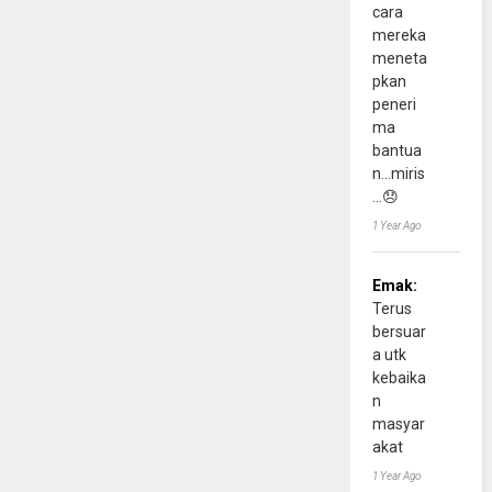
cara
mereka
meneta
pkan
peneri
ma
bantua
n...miris
...😞
1 Year Ago
Emak:
Terus
bersuar
a utk
kebaika
n
masyar
akat
1 Year Ago