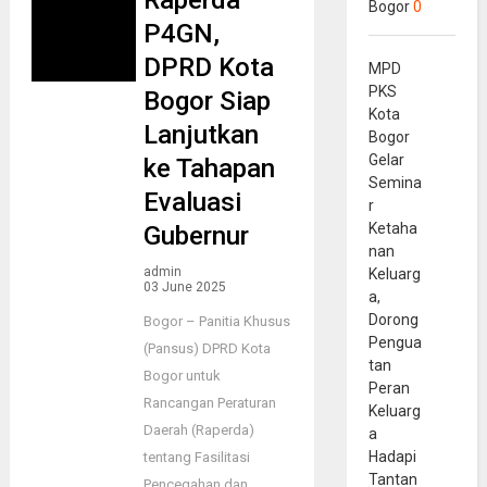
Raperda
Bogor
0
P4GN,
DPRD Kota
MPD
PKS
Bogor Siap
Kota
Lanjutkan
Bogor
Gelar
ke Tahapan
Semina
Evaluasi
r
Ketaha
Gubernur
nan
admin
Keluarg
03 June 2025
a,
Dorong
Bogor – Panitia Khusus
Pengua
(Pansus) DPRD Kota
tan
Bogor untuk
Peran
Rancangan Peraturan
Keluarg
Daerah (Raperda)
a
Hadapi
tentang Fasilitasi
Tantan
Pencegahan dan