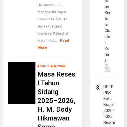
pk
Hikmawan, S.E.,
an
menghadiri Rapat
Sis
te
Koordinasi Satuan
m
Tugas (Satgas)
Clu
Koperasi Kelurahan
ste
Merah Pu [...]
Read
r
More
Zo
na
si
30
ANGGOTA DEWAN
May
2022
Masa Reses
I Tahun
3.
DPTD
Sidang
PKS
Kota
2025–2026,
Bogor
H. M. Dody
2020-
Hikmawan
2025
Resmi