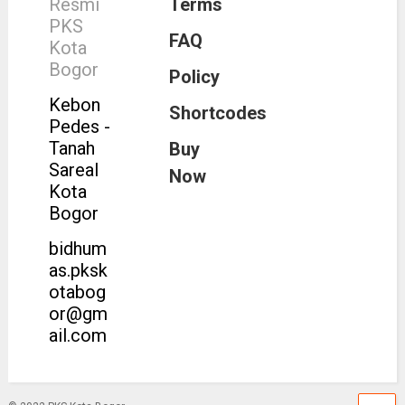
Resmi
Terms
PKS
FAQ
Kota
Bogor
Policy
Kebon
Shortcodes
Pedes -
Tanah
Buy
Sareal
Now
Kota
Bogor
bidhum
as.pksk
otabog
or@gm
ail.com