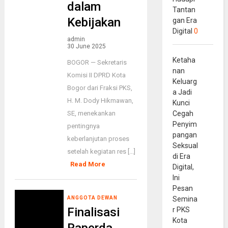
dalam
Tantan
Kebijakan
gan Era
Digital
0
admin
30 June 2025
Ketaha
BOGOR — Sekretaris
nan
Komisi II DPRD Kota
Keluarg
Bogor dari Fraksi PKS,
a Jadi
H. M. Dody Hikmawan,
Kunci
SE, menekankan
Cegah
Penyim
pentingnya
pangan
keberlanjutan proses
Seksual
setelah kegiatan res [...]
di Era
Read More
Digital,
Ini
Pesan
ANGGOTA DEWAN
Semina
Finalisasi
r PKS
Kota