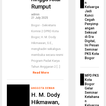
n
Rumput
Keluarga
Jadi
admin
Kunci
21 July 2025
Cegah
Penyimp
Bogor - Sekretaris
angan
Komisi 2 DPRD Kota
Seksual
di Era
Bogor, H. M. Dody
Digital,
Hikmawan, S.E.,
Ini Pesan
menghadiri sekaligus
Seminar
PKS Kota
membuka secara resmi
Bogor
Program Padat Karya
Tahun Anggaran 2 [...]
Read More
MPD PKS
Kota
Bogor
Gelar
ANGGOTA DEWAN
Seminar
H. M. Dody
Ketahana
Hikmawan,
n
Keluarga