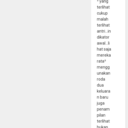
² yang
terlihat
cukup
malah
terlihat
antri...in
dikator
awal...li
hat saja
mereka
rata²
mengg
unakan
roda
dua
keluara
n baru
juga
penam
pilan
terlihat
bukan