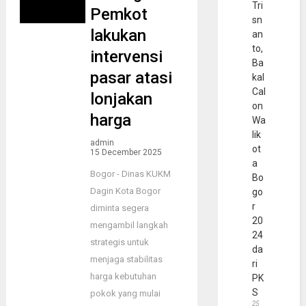
Tri
Pemkot
sn
lakukan
an
to,
intervensi
Ba
pasar atasi
kal
Cal
lonjakan
on
harga
Wa
lik
admin
ot
15 December 2025
a
Bogor - Dinas KUKM
Bo
Dagin Kota Bogor
go
r
diminta segera
20
mengambil langkah
24
strategis untuk
da
menjaga stabilitas
ri
harga kebutuhan
PK
S
pokok yang mulai
25