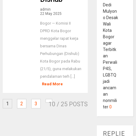
Dedi
admin
Mulyon
22 May 2025
o Desak
Bogor — Komisi II
Wali
Kota
DPRD Kota Bogor
Bogor
menggelar rapat kerja
agar
bersama Dinas
Terbitk
Perhubungan (Dishub)
an
Kota Bogor pada Rabu
Perwali
P4S,
(21/5), guna melakukan
LGBTQ
pendalaman terh [...]
jadi
Read More
ancam
an
nonmili
10
/ 25 POSTS
1
2
3
ter
0
REPLIE