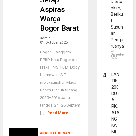
Serap
Diteta
Aspirasi
pkan,
Beriku
Warga
t
Bogor Barat
Susun
an
admin
Pengu
01 October 2025
rusnya
28
Bogor – Anggota
December
2020
DPRD Kota Bogor dari
Fraksi PKS, H. M. Dody
4.
LAN
Hikmawan, S.E.,
TIK
melaksanakan Masa
200
Reses I Tahun Sidang
DUT
2025–2026 pada
A
tanggal 24–26 Septem
RKI,
ATA
[...]
Read More
NG ;
KA
MI
ANGGOTA DEWAN