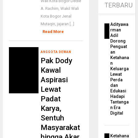
Wali Kota Bogor Dedie
TERBARU
A. Rachim, Wakil Wali
Kota Bogor Jenal
Mutaqin, jajaran [...]
Adityawa
rman
Read More
Adil
Dorong
Penguat
an
ANGGOTA DEWAN
Ketahana
Pak Dody
n
Kawal
Keluarga
Lewat
Aspirasi
Perda
dan
Lewat
Edukasi
Hadapi
Padat
Tantanga
Karya,
n Era
Digital
Sentuh
Masyarakat
hingga Akar
Ketahana