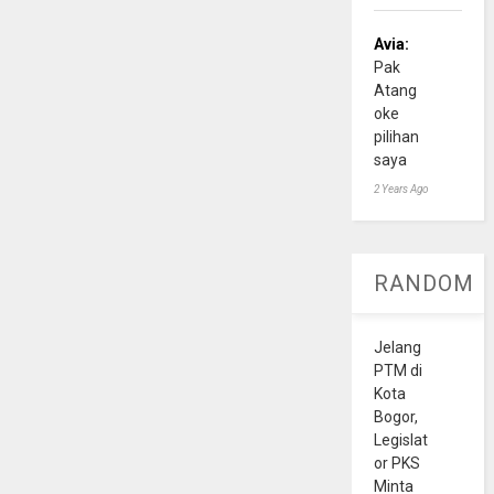
Avia:
Pak
Atang
oke
pilihan
saya
2 Years Ago
RANDOM
Jelang
PTM di
Kota
Bogor,
Legislat
or PKS
Minta