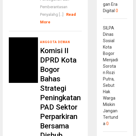
gan Era
Pemberantasan
Digital
0
Penyalahg [...]
Read
More
SILPA
Dinas
Sosial
ANGGOTA DEWAN
Kota
Komisi II
Bogor
DPRD Kota
Menjadi
Sorota
Bogor
n Rozi
Bahas
Putra,
Sebut
Strategi
Hak
Peningkatan
Warga
Miskin
PAD Sektor
Jangan
Perparkiran
Tertund
a
0
Bersama
Dishub