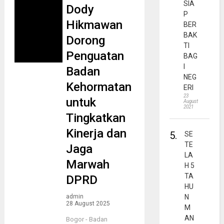
SIA
Dody
P
Hikmawan
BER
BAK
Dorong
TI
Penguatan
BAG
I
Badan
NEG
Kehormatan
ERI
23
untuk
August
2021
Tingkatkan
Kinerja dan
5.
SE
TE
Jaga
LA
Marwah
H 5
TA
DPRD
HU
admin
N
28 August 2025
M
AN
Bogor - Badan