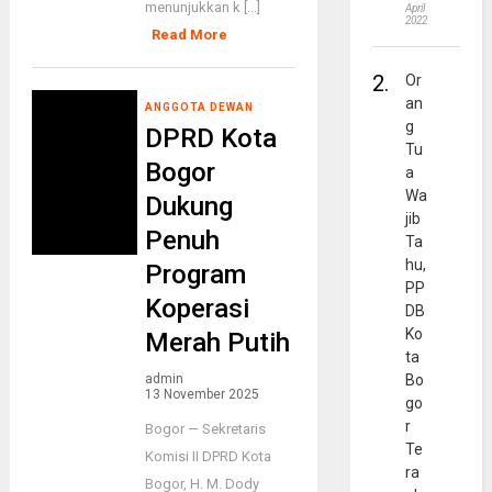
menunjukkan k [...]
April
2022
Read More
2.
Or
an
ANGGOTA DEWAN
g
DPRD Kota
Tu
Bogor
a
Wa
Dukung
jib
Penuh
Ta
hu,
Program
PP
Koperasi
DB
Ko
Merah Putih
ta
admin
Bo
13 November 2025
go
r
Bogor — Sekretaris
Te
Komisi II DPRD Kota
ra
Bogor, H. M. Dody