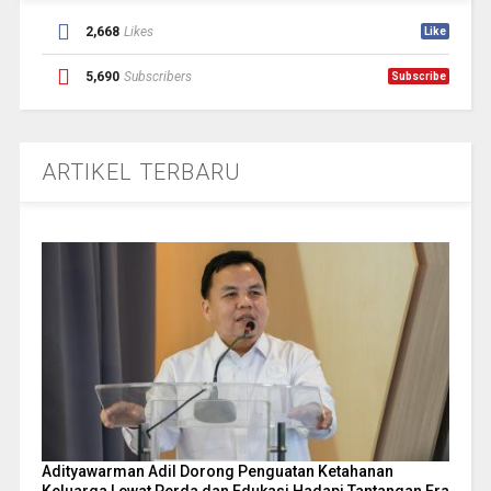
2,668
Likes
Like
5,690
Subscribers
Subscribe
ARTIKEL TERBARU
Adityawarman Adil Dorong Penguatan Ketahanan
Keluarga Lewat Perda dan Edukasi Hadapi Tantangan Era