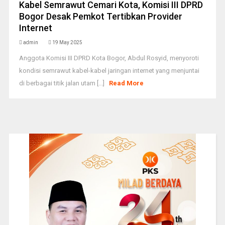
Kabel Semrawut Cemari Kota, Komisi III DPRD
Bogor Desak Pemkot Tertibkan Provider
Internet
admin
19 May 2025
Anggota Komisi III DPRD Kota Bogor, Abdul Rosyid, menyoroti
kondisi semrawut kabel-kabel jaringan internet yang menjuntai
di berbagai titik jalan utam [...]
Read More