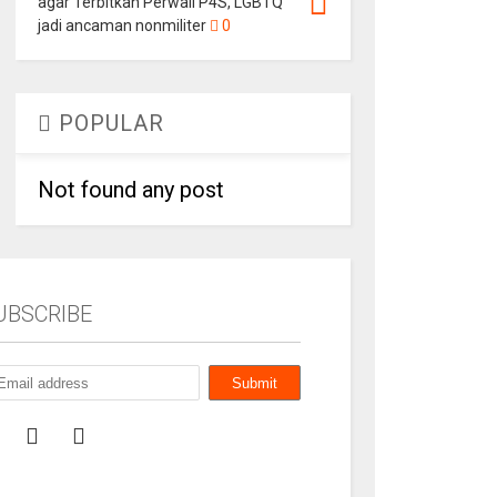
agar Terbitkan Perwali P4S, LGBTQ
jadi ancaman nonmiliter
0
POPULAR
Not found any post
UBSCRIBE