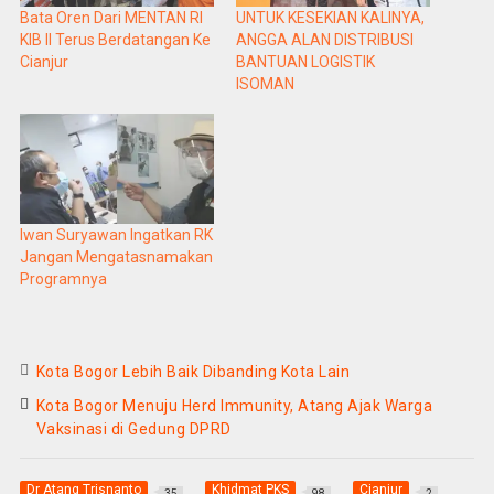
Bata Oren Dari MENTAN RI
UNTUK KESEKIAN KALINYA,
KIB II Terus Berdatangan Ke
ANGGA ALAN DISTRIBUSI
Cianjur
BANTUAN LOGISTIK
ISOMAN
Iwan Suryawan Ingatkan RK
Jangan Mengatasnamakan
Programnya
Kota Bogor Lebih Baik Dibanding Kota Lain
Kota Bogor Menuju Herd Immunity, Atang Ajak Warga
Vaksinasi di Gedung DPRD
Dr Atang Trisnanto
Khidmat PKS
Cianjur
35
98
2