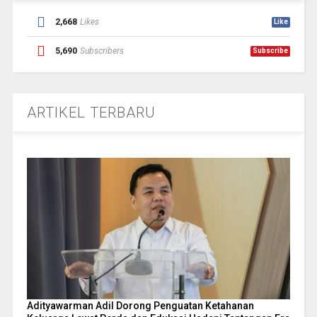
2,668
Likes
Like
5,690
Subscribers
Subscribe
ARTIKEL TERBARU
Adityawarman Adil Dorong Penguatan Ketahanan