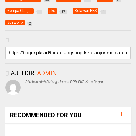
Gempa CIanjur
pks
Relawan PKS
1
87
1
Suswono
2
AUTHOR:
ADMIN
Dikelola oleh Bidang Humas DPD PKS Kota Bogor
RECOMMENDED FOR YOU