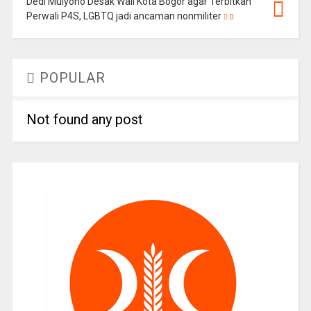
Dedi Mulyono Desak Wali Kota Bogor agar Terbitkan
Perwali P4S, LGBTQ jadi ancaman nonmiliter
0
POPULAR
Not found any post