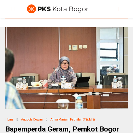
Home
Anggota Dewan
Anna Mariam Fadhilah,S.Si, M.Si
Bapemperda Geram, Pemkot Bogor