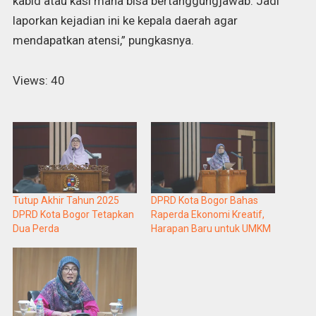
kabid atau kasi mana bisa bertanggungjawab. Jadi
laporkan kejadian ini ke kepala daerah agar
mendapatkan atensi,” pungkasnya.
Views: 40
Tutup Akhir Tahun 2025
DPRD Kota Bogor Bahas
DPRD Kota Bogor Tetapkan
Raperda Ekonomi Kreatif,
Dua Perda
Harapan Baru untuk UMKM