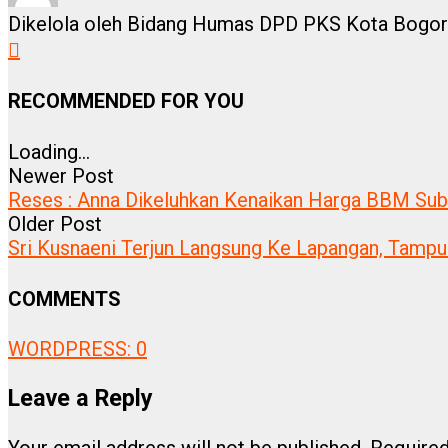
Dikelola oleh Bidang Humas DPD PKS Kota Bogor
RECOMMENDED FOR YOU
Loading...
Newer Post
Reses : Anna Dikeluhkan Kenaikan Harga BBM Subs
Older Post
Sri Kusnaeni Terjun Langsung Ke Lapangan, Tamp
COMMENTS
WORDPRESS:
0
Leave a Reply
Your email address will not be published.
Required