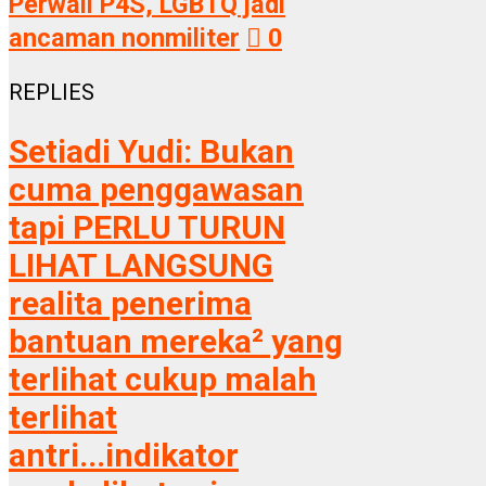
Perwali P4S, LGBTQ jadi
ancaman nonmiliter
0
REPLIES
Setiadi Yudi:
Bukan
cuma penggawasan
tapi PERLU TURUN
LIHAT LANGSUNG
realita penerima
bantuan mereka² yang
terlihat cukup malah
terlihat
antri...indikator