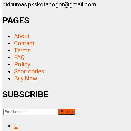
bidhumas.pkskotabogor@gmail.com
PAGES
About
Contact
Terms
FAQ
Policy
Shortcodes
Buy Now
SUBSCRIBE