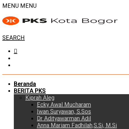
MENU
MENU
SEARCH
Beranda
BERITA PKS
Kiprah Aleg
Ecky Awal Mucharam
Iwan Suryawan, S.Sos
Dr Adityawarman Adil
Anna Mariam Fadhilah,S.Si, M.Si