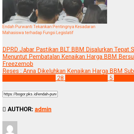
Endah Purwanti Tekankan Pentingnya Kesadaran
Mahasiswa terhadap Fungsi Legislatif
DPRD Jabar Pastikan BLT BBM Disalurkan Tepat 
Menuntut Pembatalan Kenaikan Harga BBM Bersub
Freezemob
Reses : Anna Dikeluhkan Kenaikan Harga BBM Subs
Endah Purwanti, S.Pi
28
BBM Bersubsidi
5
endah p
AUTHOR:
admin