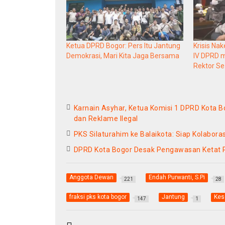
Ketua DPRD Bogor: Pers Itu Jantung
Krisis Na
Demokrasi, Mari Kita Jaga Bersama
IV DPRD 
Rektor S
Karnain Asyhar, Ketua Komisi 1 DPRD Kota
dan Reklame Ilegal
PKS Silaturahim ke Balaikota: Siap Kolabor
DPRD Kota Bogor Desak Pengawasan Ketat P
Anggota Dewan
Endah Purwanti, S.Pi
221
28
fraksi pks kota bogor
Jantung
Kes
147
1