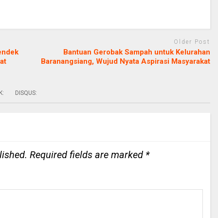
Older Post
lendek
Bantuan Gerobak Sampah untuk Kelurahan
at
Baranangsiang, Wujud Nyata Aspirasi Masyarakat
K:
DISQUS:
lished.
Required fields are marked
*