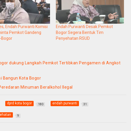
kes, Endah Purwanti Komisi
Endah Purwanti Desak Pemkot
minta Pemkot Gandeng
Bogor Segera Bentuk Tim
e-Bogor
Penyehatan RSUD
 Bogor dukung Langkah Pemkot Tertibkan Pengamen di Angkot
asi Bangun Kota Bogor
eredaran Minuman Beralkohol Ilegal
dprd kota bogor
endah purwanti
180
31
ehatan
9