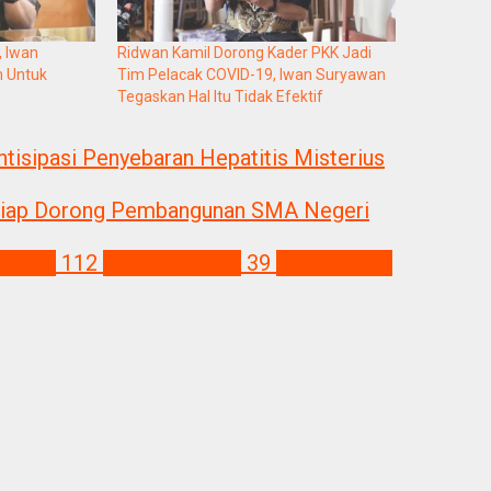
, Iwan
Ridwan Kamil Dorong Kader PKK Jadi
n Untuk
Tim Pelacak COVID-19, Iwan Suryawan
Tegaskan Hal Itu Tidak Efektif
isipasi Penyebaran Hepatitis Misterius
 Siap Dorong Pembangunan SMA Negeri
ntaria
112
iwan suryawan
39
khidmat pks