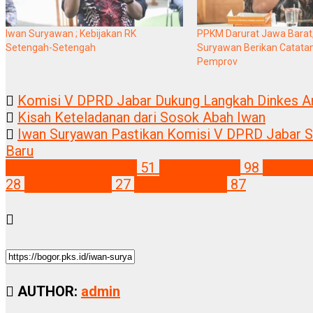
Iwan Suryawan ; Kebijakan RK
PPKM Darurat Jawa Barat
Setengah-Setengah
Suryawan Berikan Catata
Pemprov
Komisi V DPRD Jabar Dukung Langkah Dinkes Ant
Kisah Keteladanan dari Sosok Abah Iwan
Iwan Suryawan Pastikan Komisi V DPRD Jabar
Baru
Iwan Suryawan, S.Sos
51
Khidmat PKS
98
Parleme
28
pks jawa barat
27
pks kota bogor
87
AUTHOR:
admin