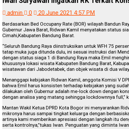
Iwan Suryawan Ingatkan RK Terkait Kons
admin
0
20 June 2021 4:57 PM
Berdasarkan Bed Occupany Rate (BOR) wilayah Bandun Ra
Gubernur Jawa Barat, Ridwan Kamil menyatakan status sia
Cimahi,Kabupaten Bandung Barat.
“Seluruh Bandung Raya diinstruksikan untuk WFH 75 persen 
tatap muka juga ditunda dulu, ini sesuai instruksi dari Mend
dengan status siaga 1 di Bandung Raya maka Emil mengh
khususnya lokasi wisata Kabupaten Bandung Barat, Kabupa
wisatawan dari Jabodetabek, dan objek wisata di dua wilay
Menanggapi kebijakan Ridwan Kamil, anggota Komisi V D
bahwa Emil harus konsisten terhadap kebijakan yang su
dilakukan oleh Gubernur adalah me-lock down dengan kons
dengan analisa yang matang sehingga lockdownnya full,” k
Mantan Wakil Ketua DPRD Kota Bogor ini menyarankan Rid
mikronya harus sampai tingkat keluarga dengan berbasiskan
artinya kami memberikan apresiasi dengan langkah itu den
serta kontrolnya,”tukas Iwan. Penguatan yang diminta Iwan 