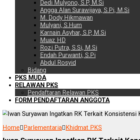
Dedi Mulyono, S.P, M.Si
Angga Alan Surawijaya, S.Pi, M.Si
M. Dody Hikmawan
Mulyani, S.Hum
Karnain Asyhar, S.P, M.Si
Muaz HD
Rozi Putra, S.Si, M.Si
Endah Purwanti, S.Pi
Abdul Rosyid
Bidang
PKS MUDA
RELAWAN PKS
Pendaftaran Relawan PKS
FORM PENDAFTARAN ANGGOTA
Home
Parlementaria
Khidmat PKS