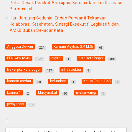
Putra Desak Pemkot Antisipasi Kemacetan dan Drainase
Bermasalah
Hari Jantung Sedunia: Endah Purwanti Tekankan
Kolaborasi Kesehatan, Sinergi Eksekutif, Legislatif, dan
AMKB Bukan Sekadar Kata
Anggota Dewan
Karnain Asyhar, S.P, M.Si
221
69
PENGAWASAN
digital
dprd kota bogor
122
1
180
fraksi pks kota bogor
infrastruktur
147
9
karnain asyhar
kelurahan
Ketua Fraksi PKS
58
1
1
komisi 1
Masyarakat
mekarwangi
2
10
1
pelayanan
15