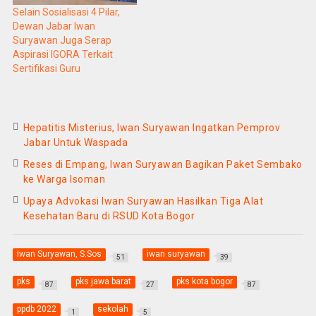
Selain Sosialisasi 4 Pilar,
Dewan Jabar Iwan
Suryawan Juga Serap
Aspirasi IGORA Terkait
Sertifikasi Guru
Hepatitis Misterius, Iwan Suryawan Ingatkan Pemprov
Jabar Untuk Waspada
Reses di Empang, Iwan Suryawan Bagikan Paket Sembako
ke Warga Isoman
Upaya Advokasi Iwan Suryawan Hasilkan Tiga Alat
Kesehatan Baru di RSUD Kota Bogor
Iwan Suryawan, S.Sos
iwan suryawan
51
39
pks
pks jawa barat
pks kota bogor
87
27
87
ppdb 2022
sekolah
1
5