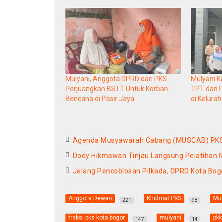
Mulyani, Anggota DPRD dari PKS
Mulyani 
Perjuangkan BSTT Untuk Korban
TPT dan P
Bencana di Pasir Jaya
di Kelura
Agenda Musyawarah Cabang (MUSCAB) PKS s
Dody Hikmawan Tinjau Langsung Pelatihan Me
Jelang Pencoblosan Pilkada, DPRD Kota Bog
Anggota Dewan
Khidmat PKS
Mu
221
98
fraksi pks kota bogor
mulyani
pkk
147
14