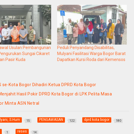
Kawal Usulan Pembangunan
Peduli Penyandang Disabilitas,
engurukan Sungai Cikaret
Mulyani Fasilitasi Warga Bogor Barat
han Pasir Kuda
Dapatkan Kursi Roda dari Kemensos
e-Kota Bogor Dihadiri Ketua DPRD Kota Bogor
njahit Hasil Pokir DPRD Kota Bogor di LPK Pelita Masa
or Minta ASN Netral
lyani, S.Hum
PENGAWASAN
dprd kota bogor
15
122
180
reses
1
14