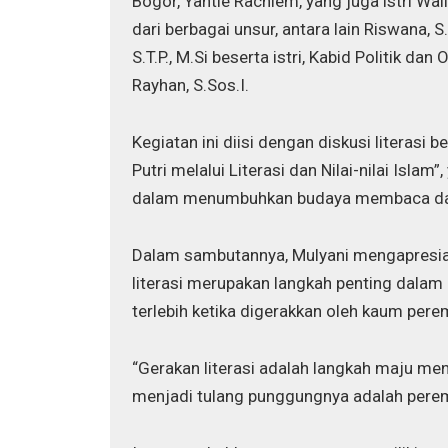
Bogor, Yantie Rachiem, yang juga istri Wal
dari berbagai unsur, antara lain Riswana, S
S.T.P., M.Si beserta istri, Kabid Politik 
Rayhan, S.Sos.I.
Kegiatan ini diisi dengan diskusi literas
Putri melalui Literasi dan Nilai-nilai Isl
dalam menumbuhkan budaya membaca dan be
Dalam sambutannya, Mulyani mengapresiasi
literasi merupakan langkah penting dala
terlebih ketika digerakkan oleh kaum per
“Gerakan literasi adalah langkah maju me
menjadi tulang punggungnya adalah peremp