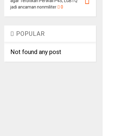
agar Terbitkan Perwali P4S, LGBTQ
jadi ancaman nonmiliter
0
POPULAR
Not found any post