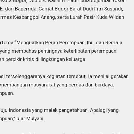
i Kota Bogor, Dedie A. Rachim. Hadir pula sejumlah tokoh
.E. dari Baperrida, Camat Bogor Barat Dudi Fitri Susandi,
dan Ormas Kesbangpol Anang, serta Lurah Pasir Kuda Wildan
i bertema “Menguatkan Peran Perempuan, Ibu, dan Remaja
am”, yang membahas pentingnya keterlibatan perempuan
rpikir kritis di lingkungan keluarga.
 terselenggaranya kegiatan tersebut. Ia menilai gerakan
m membangun masyarakat yang cerdas dan berdaya,
empuan.
nuju Indonesia yang melek pengetahuan. Apalagi yang
uan,” ujar Mulyani.